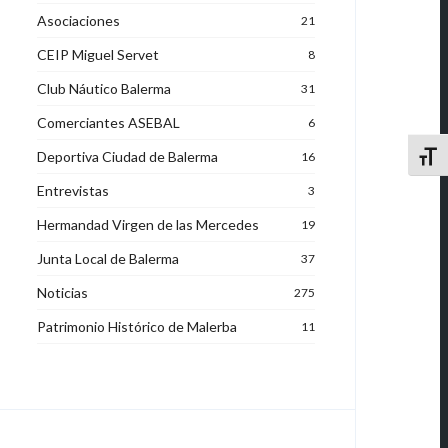
Asociaciones
21
CEIP Miguel Servet
8
Club Náutico Balerma
31
Comerciantes ASEBAL
6
Deportiva Ciudad de Balerma
16
Alter
Entrevistas
3
Hermandad Virgen de las Mercedes
19
Junta Local de Balerma
37
Noticias
275
Patrimonio Histórico de Malerba
11