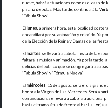
nueve, habrá actuaciones como es el caso de la
piscina de bolas. Más tarde, continuará la Ver
‘Fábula Show’.
El
lunes
, a primera hora, esta localidad coster
encandilará por su animación y colorido. Ya por
de la Elección de la Reina y Damas de las fiesta
El
martes
, se llevará a cabo la fiesta de la e
faltará la música y animación. Ya por la tarde, a
delicias del público que se congregará a su pas
‘Fabula Show’ y ‘Fórmula Nueva’.
El
miércoles
, 15 de agosto, será el día grande d
honor a la Virgen de Las Mercedes. Será a part
continuación, se llevará a cabo la tradicional
hasta el tramo situado frente al bar La Lonja, 