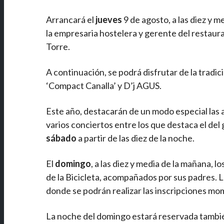
Arrancará el
jueves
9 de agosto, a las diez y m
la empresaria hostelera y gerente del restaur
Torre.
A continuación, se podrá disfrutar de la tradi
‘Compact Canalla’ y D’j AGUS.
Este año, destacarán de un modo especial las 
varios conciertos entre los que destaca el del 
sábado
a partir de las diez de la noche.
El
domingo
, a las diez y media de la mañana, l
de la Bicicleta, acompañados por sus padres. La 
donde se podrán realizar las inscripciones mom
La noche del domingo estará reservada también