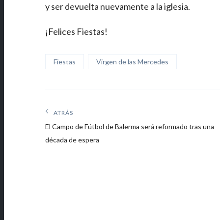
y ser devuelta nuevamente a la iglesia.
¡Felices Fiestas!
Fiestas
Virgen de las Mercedes
Navegación
ATRÁS
Artículos
de
El Campo de Fútbol de Balerma será reformado tras una
anteriores:
década de espera
entradas