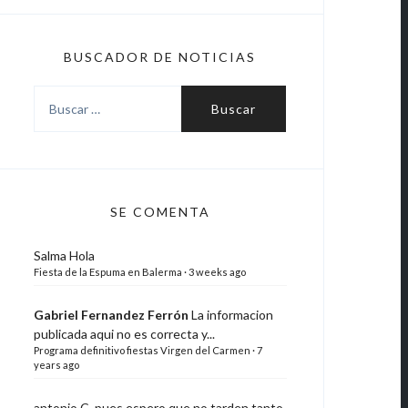
BUSCADOR DE NOTICIAS
Buscar:
SE COMENTA
Salma
Hola
Fiesta de la Espuma en Balerma
·
3 weeks ago
Gabriel Fernandez Ferrón
La informacion
publicada aqui no es correcta y...
Programa definitivo fiestas Virgen del Carmen
·
7
years ago
antonio C.
pues espero que no tarden tanto