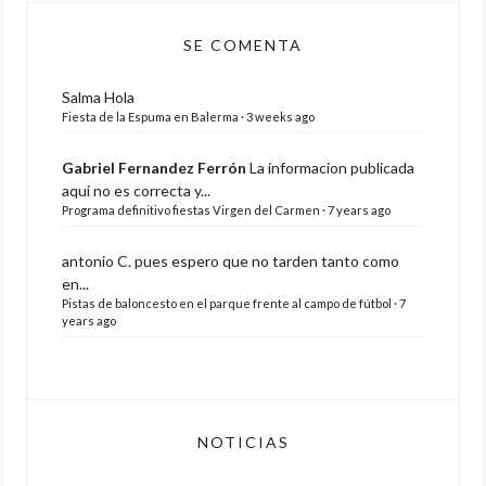
SE COMENTA
Salma
Hola
Fiesta de la Espuma en Balerma
·
3 weeks ago
Gabriel Fernandez Ferrón
La informacion publicada
aqui no es correcta y...
Programa definitivo fiestas Virgen del Carmen
·
7 years ago
antonio C.
pues espero que no tarden tanto como
en...
Pistas de baloncesto en el parque frente al campo de fútbol
·
7
years ago
NOTICIAS