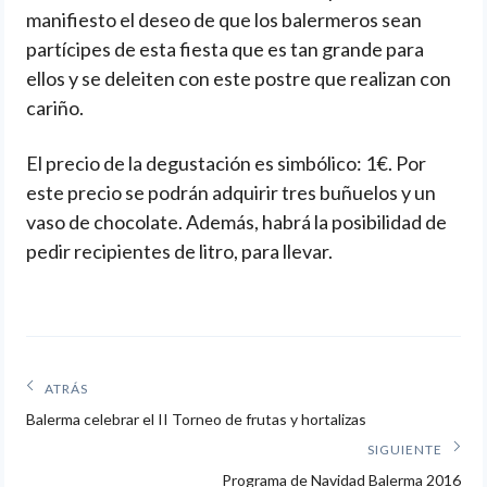
manifiesto el deseo de que los balermeros sean
partícipes de esta fiesta que es tan grande para
ellos y se deleiten con este postre que realizan con
cariño.
El precio de la degustación es simbólico: 1€. Por
este precio se podrán adquirir tres buñuelos y un
vaso de chocolate. Además, habrá la posibilidad de
pedir recipientes de litro, para llevar.
Navegación
ATRÁS
Artículos
de
Balerma celebrar el II Torneo de frutas y hortalizas
anteriores:
SIGUIENTE
entradas
Siguiente
Programa de Navidad Balerma 2016