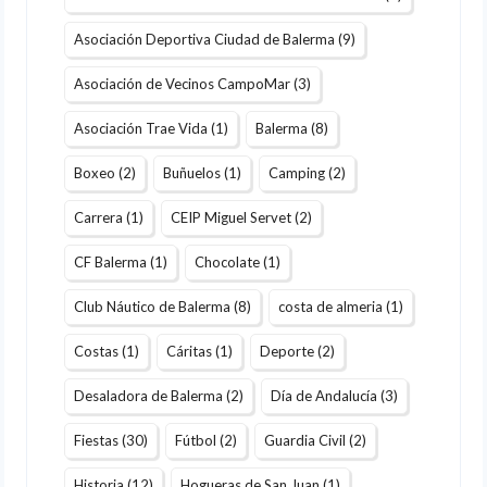
Asociación Deportiva Ciudad de Balerma
(9)
Asociación de Vecinos CampoMar
(3)
Asociación Trae Vida
(1)
Balerma
(8)
Boxeo
(2)
Buñuelos
(1)
Camping
(2)
Carrera
(1)
CEIP Miguel Servet
(2)
CF Balerma
(1)
Chocolate
(1)
Club Náutico de Balerma
(8)
costa de almeria
(1)
Costas
(1)
Cáritas
(1)
Deporte
(2)
Desaladora de Balerma
(2)
Día de Andalucía
(3)
Fiestas
(30)
Fútbol
(2)
Guardia Civil
(2)
Historia
(12)
Hogueras de San Juan
(1)