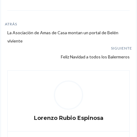
Navegación
ATRÁS
Artículos
La Asociación de Amas de Casa montan un portal de Belén
de
anteriores:
viviente
entradas
SIGUIENTE
Siguiente
Feliz Navidad a todos los Balermeros
artículo:
Lorenzo Rubio Espinosa