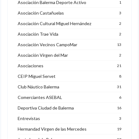
Asociación Balerma Deporte Activo
1
Asociación Castañuelas
3
Asociación Cultural Miguel Hernández
2
Asociación Trae Vida
2
Asociación Vecinos CampoMar
13
Asociación Virgen del Mar
2
Asociaciones
21
CEIP Miguel Servet
8
Club Náutico Balerma
31
Comerciantes ASEBAL
6
Deportiva Ciudad de Balerma
16
Entrevistas
3
Hermandad Virgen de las Mercedes
19