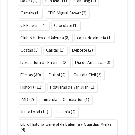
Boxeo
(2)
Buñuelos
(1)
Camping
(2)
Carrera
(1)
CEIP Miguel Servet
(2)
CF Balerma
(1)
Chocolate
(1)
Club Náutico de Balerma
(8)
costa de almeria
(1)
Costas
(1)
Cáritas
(1)
Deporte
(2)
Desaladora de Balerma
(2)
Día de Andalucía
(3)
Fiestas
(30)
Fútbol
(2)
Guardia Civil
(2)
Historia
(12)
Hogueras de San Juan
(1)
IMD
(2)
Inmaculada Concepción
(1)
Junta Local
(11)
La Lonja
(2)
Libro Historia General de Balerma y Guardias Viejas
(4)