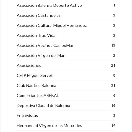
Asociación Balerma Deporte Activo
1
Asociación Castañuelas
3
Asociación Cultural Miguel Hernández
2
Asociación Trae Vida
2
Asociación Vecinos CampoMar
13
Asociación Virgen del Mar
2
Asociaciones
21
CEIP Miguel Servet
8
Club Náutico Balerma
31
Comerciantes ASEBAL
6
Deportiva Ciudad de Balerma
16
Entrevistas
3
Hermandad Virgen de las Mercedes
19