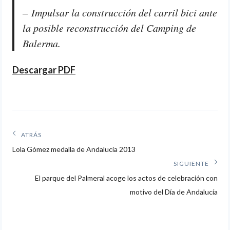
– Impulsar la construcción del carril bici ante
la posible reconstrucción del Camping de
Balerma.
Descargar PDF
Navegación
ATRÁS
Artículos
de
Lola Gómez medalla de Andalucía 2013
anteriores:
SIGUIENTE
entradas
Siguiente
El parque del Palmeral acoge los actos de celebración con
artículo:
motivo del Día de Andalucía