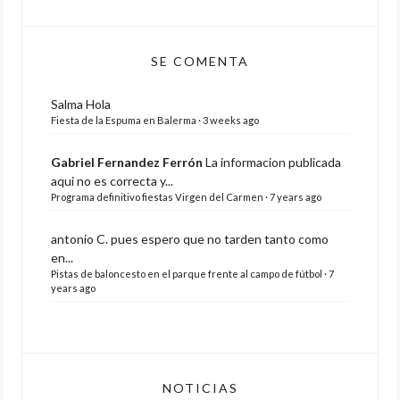
SE COMENTA
Salma
Hola
Fiesta de la Espuma en Balerma
·
3 weeks ago
Gabriel Fernandez Ferrón
La informacion publicada
aqui no es correcta y...
Programa definitivo fiestas Virgen del Carmen
·
7 years ago
antonio C.
pues espero que no tarden tanto como
en...
Pistas de baloncesto en el parque frente al campo de fútbol
·
7
years ago
NOTICIAS