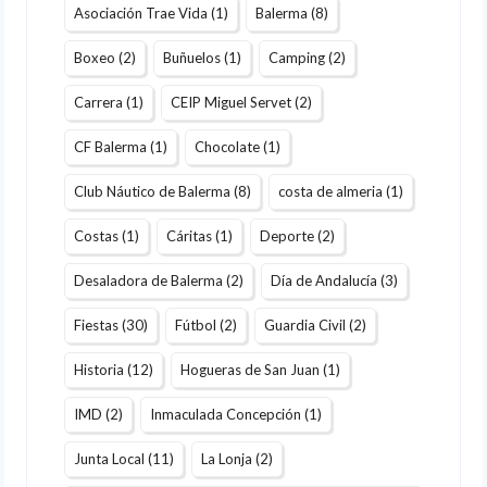
Asociación Trae Vida
(1)
Balerma
(8)
Boxeo
(2)
Buñuelos
(1)
Camping
(2)
Carrera
(1)
CEIP Miguel Servet
(2)
CF Balerma
(1)
Chocolate
(1)
Club Náutico de Balerma
(8)
costa de almeria
(1)
Costas
(1)
Cáritas
(1)
Deporte
(2)
Desaladora de Balerma
(2)
Día de Andalucía
(3)
Fiestas
(30)
Fútbol
(2)
Guardia Civil
(2)
Historia
(12)
Hogueras de San Juan
(1)
IMD
(2)
Inmaculada Concepción
(1)
Junta Local
(11)
La Lonja
(2)