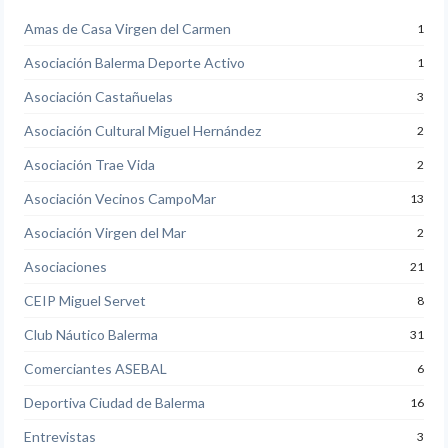
Amas de Casa Virgen del Carmen
1
Asociación Balerma Deporte Activo
1
Asociación Castañuelas
3
Asociación Cultural Miguel Hernández
2
Asociación Trae Vida
2
Asociación Vecinos CampoMar
13
Asociación Virgen del Mar
2
Asociaciones
21
CEIP Miguel Servet
8
Club Náutico Balerma
31
Comerciantes ASEBAL
6
Deportiva Ciudad de Balerma
16
Entrevistas
3