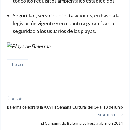
todos los requisitos ambientales establecidos.
Seguridad, servicios e instalaciones, en base a la
legislación vigente y en cuanto a garantizar la
seguridad a los usuarios de las playas.
Playas
Navegación
ATRÁS
Artículos
de
Balerma celebrará la XXVIII Semana Cultural del 14 al 18 de junio
anteriores:
SIGUIENTE
entradas
Siguiente
El Camping de Balerma volverá a abrir en 2014