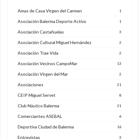
Amas de Casa Virgen del Carmen
1
Asociación Balerma Deporte Activo
1
Asociación Castañuelas
3
Asociación Cultural Miguel Hernández
2
Asociación Trae Vida
2
Asociación Vecinos CampoMar
13
Asociación Virgen del Mar
2
Asociaciones
21
CEIP Miguel Servet
8
Club Náutico Balerma
31
Comerciantes ASEBAL
6
Deportiva Ciudad de Balerma
16
Entrevistas
3