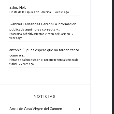
Salma
Hola
Fiesta de la Espuma en Balerma
·
3 weeks ago
Gabriel Fernandez Ferrón
La informacion
publicada aqui no es correcta y...
Programa definitivo fiestas Virgen del Carmen
·
7
years ago
antonio C.
pues espero que no tarden tanto
como en...
Pistas de baloncesto en el parque frente al campo de
fútbol
·
7 years ago
NOTICIAS
Amas de Casa Virgen del Carmen
1