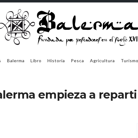
car
s
Balerma
Libro
Historia
Pesca
Agricultura
Turism
lerma empieza a reparti