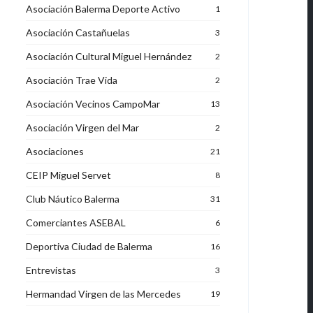
Asociación Balerma Deporte Activo
1
Asociación Castañuelas
3
Asociación Cultural Miguel Hernández
2
Asociación Trae Vida
2
Asociación Vecinos CampoMar
13
Asociación Virgen del Mar
2
Asociaciones
21
CEIP Miguel Servet
8
Club Náutico Balerma
31
Comerciantes ASEBAL
6
Deportiva Ciudad de Balerma
16
Entrevistas
3
Hermandad Virgen de las Mercedes
19