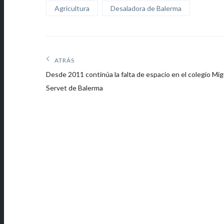
Agricultura
Desaladora de Balerma
Navegación
ATRÁS
Artículos
de
Desde 2011 continúa la falta de espacio en el colegio Mig
anteriores:
Servet de Balerma
entradas