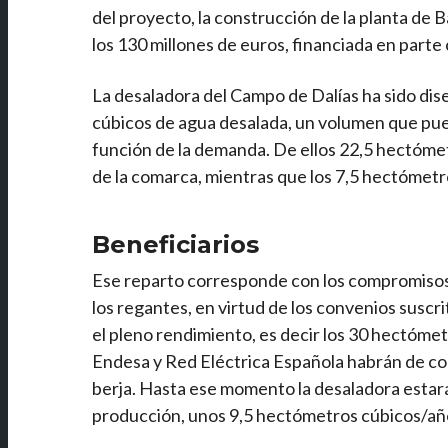
del proyecto, la construcción de la planta de 
los 130 millones de euros, financiada en part
La desaladora del Campo de Dalías ha sido di
cúbicos de agua desalada, un volumen que pu
función de la demanda. De ellos 22,5 hectómet
de la comarca, mientras que los 7,5 hectómetr
Beneficiarios
Ese reparto corresponde con los compromisos
los regantes, en virtud de los convenios susc
el pleno rendimiento, es decir los 30 hectómet
Endesa y Red Eléctrica Española habrán de con
berja. Hasta ese momento la desaladora estará 
producción, unos 9,5 hectómetros cúbicos/añ