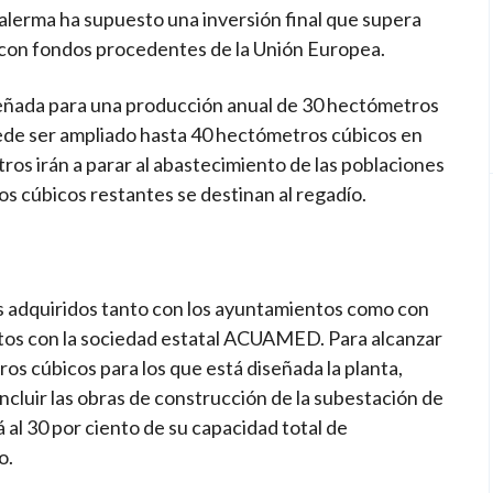
Balerma ha supuesto una inversión final que supera
e con fondos procedentes de la Unión Europea.
señada para una producción anual de 30 hectómetros
ede ser ampliado hasta 40 hectómetros cúbicos en
ros irán a parar al abastecimiento de las poblaciones
os cúbicos restantes se destinan al regadío.
 adquiridos tanto con los ayuntamientos como con
ritos con la sociedad estatal ACUAMED. Para alcanzar
ros cúbicos para los que está diseñada la planta,
cluir las obras de construcción de la subestación de
al 30 por ciento de su capacidad total de
o.