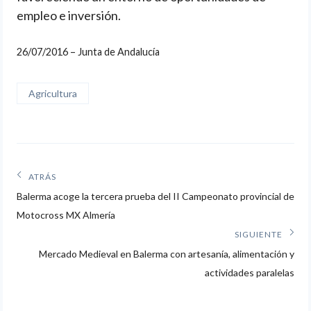
empleo e inversión.
26/07/2016 – Junta de Andalucía
Agricultura
Navegación
ATRÁS
Artículos
de
Balerma acoge la tercera prueba del II Campeonato provincial de
anteriores:
Motocross MX Almería
entradas
SIGUIENTE
Siguiente
Mercado Medieval en Balerma con artesanía, alimentación y
artículo:
actividades paralelas