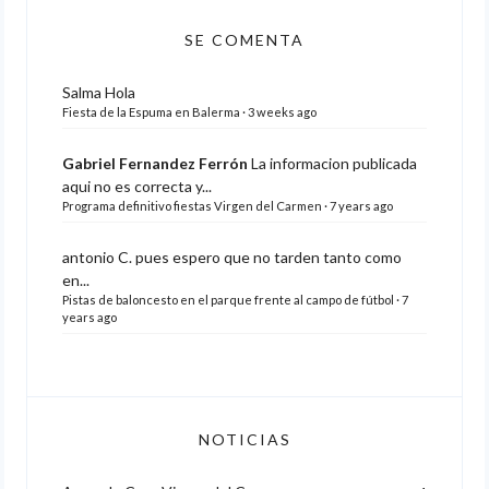
SE COMENTA
Salma
Hola
Fiesta de la Espuma en Balerma
·
3 weeks ago
Gabriel Fernandez Ferrón
La informacion publicada
aqui no es correcta y...
Programa definitivo fiestas Virgen del Carmen
·
7 years ago
antonio C.
pues espero que no tarden tanto como
en...
Pistas de baloncesto en el parque frente al campo de fútbol
·
7
years ago
NOTICIAS