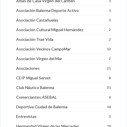
Amas de Casa Virgen del Carmen
1
Asociación Balerma Deporte Activo
1
Asociación Castañuelas
3
Asociación Cultural Miguel Hernández
2
Asociación Trae Vida
2
Asociación Vecinos CampoMar
13
Asociación Virgen del Mar
2
Asociaciones
21
CEIP Miguel Servet
8
Club Náutico Balerma
31
Comerciantes ASEBAL
6
Deportiva Ciudad de Balerma
16
Entrevistas
3
Hermandad Virgen de las Mercedes
19