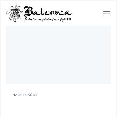
Continuar
HACE 14 AÑOS
Antonio Gómez «Nos
Buscar
esforzamos por conseguir
una oferta turística para