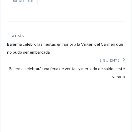
Junta Local
Navegación
ATRÁS
Artículos
de
Balerma celebró las fiestas en honor a la Virgen del Carmen que
anteriores:
no pudo ser embarcada
entradas
SIGUIENTE
Siguiente
Balerma celebrará una feria de ventas y mercado de saldos este
artículo:
verano