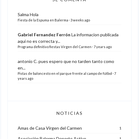
Salma
Hola
Fiesta de la Espuma en Balerma
·
3 weeks ago
Gabriel Fernandez Ferrón
La informacion publicada
aqui no es correcta y...
Programa definitivo fiestas Virgen del Carmen
·
7 years ago
antonio C.
pues espero que no tarden tanto como
en...
Pistas de baloncesto en el parque frente al campo de fútbol
·
7
years ago
NOTICIAS
Amas de Casa Virgen del Carmen
1
Asociación Balerma Deporte Activo
1