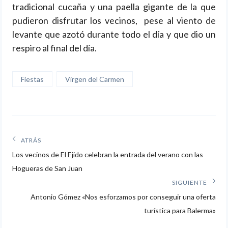
tradicional cucaña y una paella gigante de la que
pudieron disfrutar los vecinos, pese al viento de
levante que azotó durante todo el día y que dio un
respiro al final del día.
Fiestas
Virgen del Carmen
Navegación
ATRÁS
Artículos
de
Los vecinos de El Ejido celebran la entrada del verano con las
anteriores:
Hogueras de San Juan
entradas
SIGUIENTE
Siguiente
Antonio Gómez «Nos esforzamos por conseguir una oferta
artículo:
turística para Balerma»