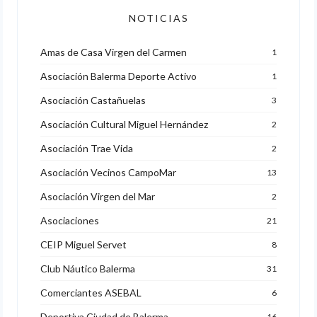
NOTICIAS
Amas de Casa Virgen del Carmen
1
Asociación Balerma Deporte Activo
1
Asociación Castañuelas
3
Asociación Cultural Miguel Hernández
2
Asociación Trae Vida
2
Asociación Vecinos CampoMar
13
Asociación Virgen del Mar
2
Asociaciones
21
CEIP Miguel Servet
8
Club Náutico Balerma
31
Comerciantes ASEBAL
6
Deportiva Ciudad de Balerma
16