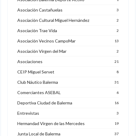
Asociación Castañuelas
3
Asociación Cultural Miguel Hernández
2
Asociación Trae Vida
2
Asociación Vecinos CampoMar
13
Asociación Virgen del Mar
2
Asociaciones
21
CEIP Miguel Servet
8
Club Náutico Balerma
31
Comerciantes ASEBAL
6
Deportiva Ciudad de Balerma
16
Entrevistas
3
Hermandad Virgen de las Mercedes
19
Junta Local de Balerma
37