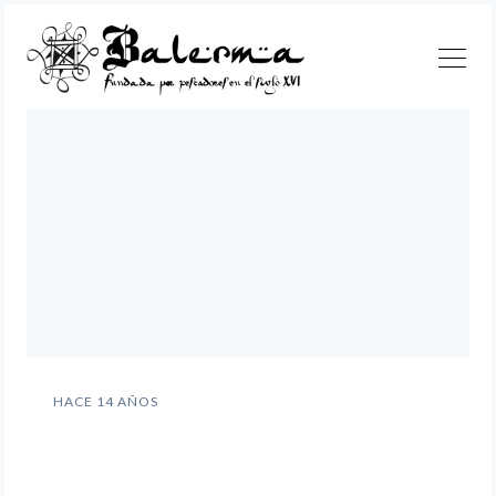
Continuar
Buscar
HACE 14 AÑOS
Balerma celebró las fiestas
en honor a la Virgen del
Carmen que no pudo ser