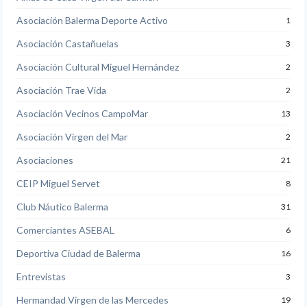
Asociación Balerma Deporte Activo
1
Asociación Castañuelas
3
Asociación Cultural Miguel Hernández
2
Asociación Trae Vida
2
Asociación Vecinos CampoMar
13
Asociación Virgen del Mar
2
Asociaciones
21
CEIP Miguel Servet
8
Club Náutico Balerma
31
Comerciantes ASEBAL
6
Deportiva Ciudad de Balerma
16
Entrevistas
3
Hermandad Virgen de las Mercedes
19